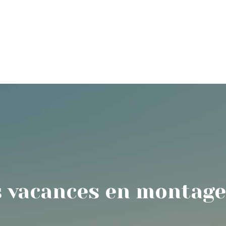
ure
Escalade sportive
Spéléologie souterraine
 vacances en montage