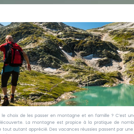
 le choix de les passer en montagne et en famille ? C’est un
 découverte. La montagne est propice à la pratique de nomb
reste tout autant apprécié. Des vacances réussies passent par un