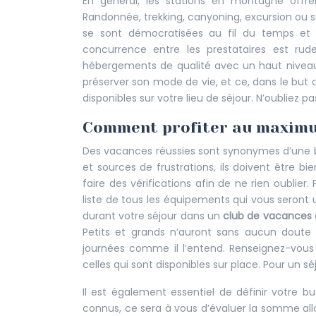
En général, les stations en montagne offrent
Randonnée, trekking, canyoning, excursion ou sor
se sont démocratisées au fil du temps et
concurrence entre les prestataires est rud
hébergements de qualité avec un haut niveau
préserver son mode de vie, et ce, dans le but de
disponibles sur votre lieu de séjour. N’oubliez pa
Comment profiter au maximu
Des vacances réussies sont synonymes d’une b
et sources de frustrations, ils doivent être b
faire des vérifications afin de ne rien oublier
liste de tous les équipements qui vous seront 
durant votre séjour dans un
club de vacances
Petits et grands n’auront sans aucun doute 
journées comme il l’entend. Renseignez-vous d
celles qui sont disponibles sur place. Pour un 
Il est également essentiel de définir votre b
connus, ce sera à vous d’évaluer la somme allo