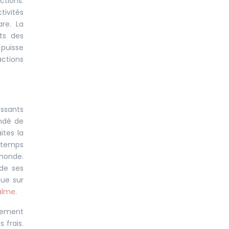
ctions.
tivités
re. La
ts des
 puisse
actions
essants
andé de
ites la
u temps
 monde.
 de ses
que sur
alme
.
rgement
 frais.