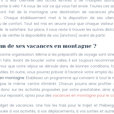
 à leur clientèle des accès illimités à de multiples distra
tie à vélo ? A vous de voir ce qui vous fait envie. Toutes ces ac
 ont fait de la montagne une destination de vacances pha
e. Chaque établissement met à la disposition de ses clien
 de confort. Tout est mis en œuvre pour que chaque visiteur
 le satisfaire. Sur place, il vous reste à trouver les autres distr
s de vérifier la disponibilité de vos {anchors} avant de partir.
m de ses vacances en montagne ?
onne organisation. Même si les préparatifs de voyage sont str
ien faits. Avant de boucler votre valise, il est toujours recomm
. Pour que votre séjour se déroule dans de bonnes conditions, fa
utiles. En outre, vous pourrez prévoir à l’avance votre emploi d
 en montagne
. Établissez un programme qui convient à tout le
pas le même centre d’intérêt. Chacun pourra ainsi profiter
onc sur les activités proposées par votre prestataire, ainsi 
séjour reposant, optez pour des
vacances en montagne pour le c
udget de vacances. Une fois les frais pour le trajet et l’hébe
uée à vos activités, à vos déplacements, à vos sorties et autres