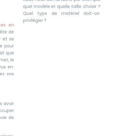
quel modèle et quelle taille choisir ?
Quel type de matériel doit-on
privilégier ?
ces en
uête de
r et se
e pour
ait que
met, le
vus en
ez vos
s avoir
occuper
vie de