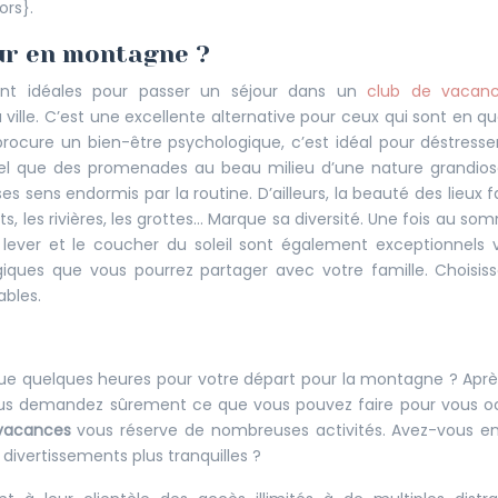
ors}.
ur en montagne ?
nt idéales pour passer un séjour dans un
club de vacan
a ville. C’est une excellente alternative pour ceux qui sont en q
e procure un bien-être psychologique, c’est idéal pour déstresse
tel que des promenades au beau milieu d’une nature grandios
es sens endormis par la routine. D’ailleurs, la beauté des lieux f
s, les rivières, les grottes… Marque sa diversité. Une fois au som
lever et le coucher du soleil sont également exceptionnels 
ques que vous pourrez partager avec votre famille. Choisiss
ables.
s que quelques heures pour votre départ pour la montagne ? Aprè
vous demandez sûrement ce que vous pouvez faire pour vous 
vacances
vous réserve de nombreuses activités. Avez-vous en
 divertissements plus tranquilles ?