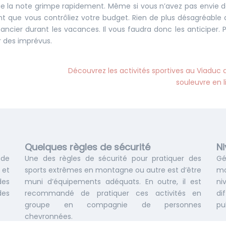
 que la note grimpe rapidement. Même si vous n’avez pas envie 
tant que vous contrôliez votre budget. Rien de plus désagréable
ancier durant les vacances. Il vous faudra donc les anticiper. P
r des imprévus.
Découvrez les activités sportives au Viaduc 
souleuvre en l
Quelques règles de sécurité
Ni
 de
Une des règles de sécurité pour pratiquer des
Gé
 et
sports extrêmes en montagne ou autre est d’être
mo
des
muni d’équipements adéquats. En outre, il est
ni
des
recommandé de pratiquer ces activités en
di
groupe en compagnie de personnes
pu
chevronnées.