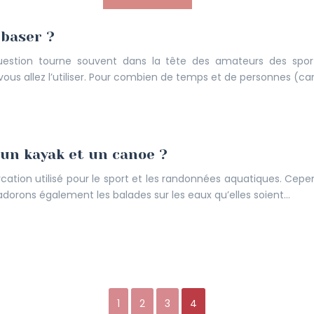
 baser ?
stion tourne souvent dans la tête des amateurs des sport
llez l’utiliser. Pour combien de temps et de personnes (can
 un kayak et un canoe ?
tion utilisé pour le sport et les randonnées aquatiques. Cependa
adorons également les balades sur les eaux qu’elles soient…
1
2
3
4