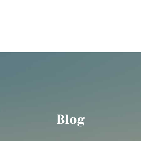
ure
Escalade sportive
Spéléologie souterraine
Blog