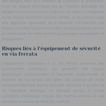
des dangers réels qu’il convient de connaître et d’anticiper.
Entre les
risques techniques
liés au matériel spécialisé, les
dangers environnementaux inhérents au milieu montagnard
et les erreurs humaines souvent fatales, la via ferrata exige
une approche rigoureuse de la sécurité. Comprendre ces
risques constitue la première étape vers une pratique sereine
et responsable de cette activité qui conjugue accessibilité et
engagement.
Risques liés à l’équipement de sécurité
en via ferrata
L’équipement spécifique à la via ferrata présente des
particularités techniques qui génèrent des risques
spécifiques. Contrairement à l’escalade traditionnelle, le
matériel de via ferrata doit gérer des
facteurs de chute
exceptionnellement élevés, pouvant atteindre 5 ou plus, là
où l’escalade classique ne dépasse jamais 2. Cette
contrainte mécanique impose des normes strictes et une
surveillance accrue de l’état du matériel.