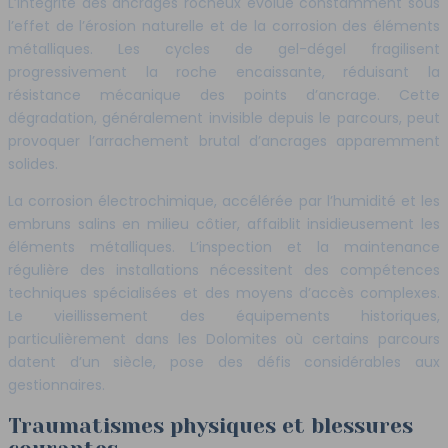
L’intégrité des ancrages rocheux évolue constamment sous
l’effet de l’érosion naturelle et de la corrosion des éléments
métalliques. Les cycles de gel-dégel fragilisent
progressivement la roche encaissante, réduisant la
résistance mécanique des points d’ancrage. Cette
dégradation, généralement invisible depuis le parcours, peut
provoquer l’arrachement brutal d’ancrages apparemment
solides.
La corrosion électrochimique, accélérée par l’humidité et les
embruns salins en milieu côtier, affaiblit insidieusement les
éléments métalliques. L’inspection et la maintenance
régulière des installations nécessitent des compétences
techniques spécialisées et des moyens d’accès complexes.
Le vieillissement des équipements historiques,
particulièrement dans les Dolomites où certains parcours
datent d’un siècle, pose des défis considérables aux
gestionnaires.
Traumatismes physiques et blessures