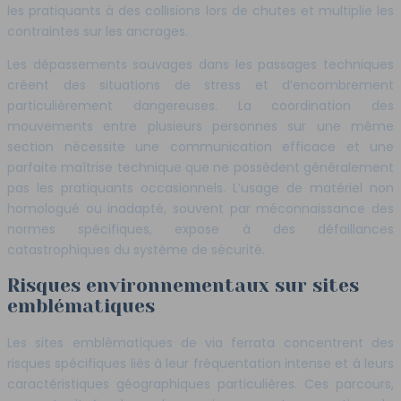
les pratiquants à des collisions lors de chutes et multiplie les
contraintes sur les ancrages.
Les dépassements sauvages dans les passages techniques
créent des situations de stress et d’encombrement
particulièrement dangereuses. La coordination des
mouvements entre plusieurs personnes sur une même
section nécessite une communication efficace et une
parfaite maîtrise technique que ne possèdent généralement
pas les pratiquants occasionnels. L’usage de matériel non
homologué ou inadapté, souvent par méconnaissance des
normes spécifiques, expose à des défaillances
catastrophiques du système de sécurité.
Risques environnementaux sur sites
emblématiques
Les sites emblématiques de via ferrata concentrent des
risques spécifiques liés à leur fréquentation intense et à leurs
caractéristiques géographiques particulières. Ces parcours,