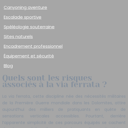
Canyoning aventure
Escalade sportive
Spéléologie souterraine
Sites naturels
Encadrement professionnel
Équipement et sécurité
Blog
Quels sont les risques
associés à la via ferrata ?
La via ferrata, cette discipline née des nécessités militaires
de la Première Guerre mondiale dans les Dolomites, attire
aujourd’hui des milliers de pratiquants en quête de
sensations verticales accessibles. Pourtant, derrière
l’apparente simplicité de ces parcours équipés se cachent