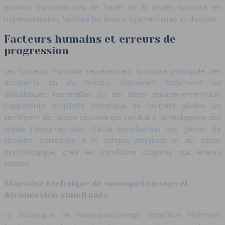
position du corps lors de l’arrêt de la chute, souvent en
hyperextension, favorise les lésions ligamentaires et discales.
Facteurs humains et erreurs de
progression
Les facteurs humains représentent la cause principale des
accidents en via ferrata, dépassant largement les
défaillances matérielles ou les aléas environnementaux.
L’apparente simplicité technique de l’activité génère un
sentiment de fausse sécurité qui conduit à la négligence des
règles fondamentales. Cette banalisation des gestes de
sécurité, combinée à la fatigue physique et au stress
psychologique, crée les conditions propices aux erreurs
fatales.
Mauvaise technique de mousquetonnage et
déconnexion simultanée
La technique de mousquetonnage constitue l’élément