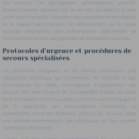
des retours. Ces plantigrades, généralement craintifs,
peuvent devenir agressifs s’ils se sentent acculés ou si leurs
petits sont menacés. L’adoption de comportements adaptés
et le respect des corridors de déplacement de la faune
sauvage nécessitent une connaissance approfondie de
l’écosystème local et des périodes de sensibilité maximale.
Protocoles d’urgence et procédures de
secours spécialisées
Les protocoles d’urgence en via ferrata nécessitent une
adaptation spécifique aux contraintes de l’activité et aux
particularités du milieu montagnard. L’organisation des
secours doit tenir compte de l’accessibilité réduite des sites,
de la complexité de l’évacuation sur terrain vertical équipé et
de la spécificité des traumatismes rencontrés. La
coordination entre les différents acteurs du secours exige
une parfaite connaissance des procédures et des moyens
techniques disponibles.