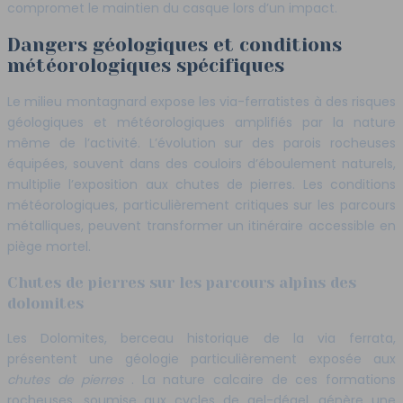
compromet le maintien du casque lors d’un impact.
Dangers géologiques et conditions
météorologiques spécifiques
Le milieu montagnard expose les via-ferratistes à des risques
géologiques et météorologiques amplifiés par la nature
même de l’activité. L’évolution sur des parois rocheuses
équipées, souvent dans des couloirs d’éboulement naturels,
multiplie l’exposition aux chutes de pierres. Les conditions
météorologiques, particulièrement critiques sur les parcours
métalliques, peuvent transformer un itinéraire accessible en
piège mortel.
Chutes de pierres sur les parcours alpins des
dolomites
Les Dolomites, berceau historique de la via ferrata,
présentent une géologie particulièrement exposée aux
chutes de pierres
. La nature calcaire de ces formations
rocheuses, soumise aux cycles de gel-dégel, génère une