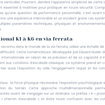
s verticales. Pourtant, derrière l’apparente simplicité de cette a
essentiel à maîtriser pour pratiquer en toute sécurité. Com
t pas qu’une question de performance personnelle, c’est avant 
 entre une expérience mémorable et un incident grave. Les syst
tiples paramètres techniques, physiques et environnementa
s.
ional K1 à K6 en via ferrata
reconnu dans le monde de la via ferrata, utilise une échelle de 
e difficulté. Cette nomenclature, développée par Eduard Hüsler d
nternationale en raison de sa précision et de sa capacité à i
rement aux cotations d’escalade classique, ce système prend en
ais aussi l’exposition au vide, l’engagement requis et les con
aux : la force physique nécessaire, l’exposition psychologique a
ation du terrain. Cette approche multidimensionnelle perm
cités avant de s’engager sur un itinéraire. Le préfixe « K » prov
t « chemin d’escalade », et évite toute confusion avec les co