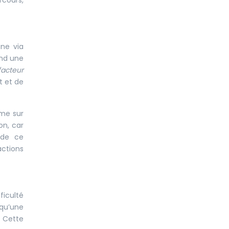
rcours,
une via
end une
facteur
t et de
ême sur
on, car
 de ce
actions
ficulté
 qu’une
. Cette