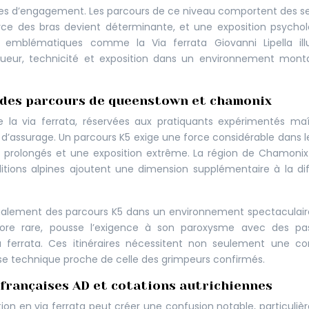
es d’engagement. Les parcours de ce niveau comportent des s
rce des bras devient déterminante, et une exposition psycho
es emblématiques comme la Via ferrata Giovanni Lipella illu
ueur, technicité et exposition dans un environnement mont
e des parcours de queenstown et chamonix
de la via ferrata, réservées aux pratiquants expérimentés maî
d’assurage. Un parcours K5 exige une force considérable dans l
 prolongés et une exposition extrême. La région de Chamonix
ditions alpines ajoutent une dimension supplémentaire à la dif
galement des parcours K5 dans un environnement spectaculair
core rare, pousse l’exigence à son paroxysme avec des pa
 ferrata. Ces itinéraires nécessitent non seulement une co
ise technique proche de celle des grimpeurs confirmés.
françaises AD et cotations autrichiennes
ion en via ferrata peut créer une confusion notable, particuli