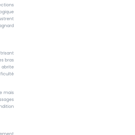
ections
logique
strent
agnard
trisant
es bras
 abrite
ficulté
e mais
ssages
ndition
èrement