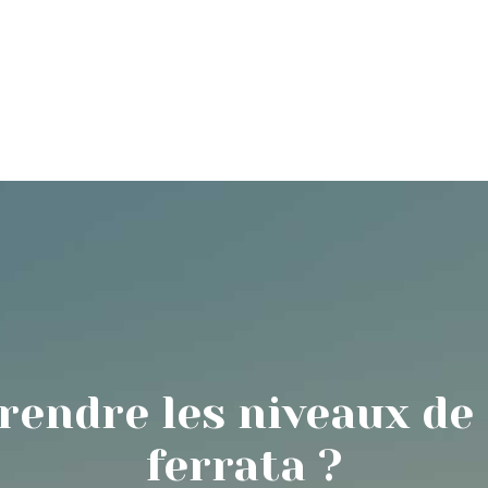
ure
Escalade sportive
Spéléologie souterraine
ndre les niveaux de di
ferrata ?