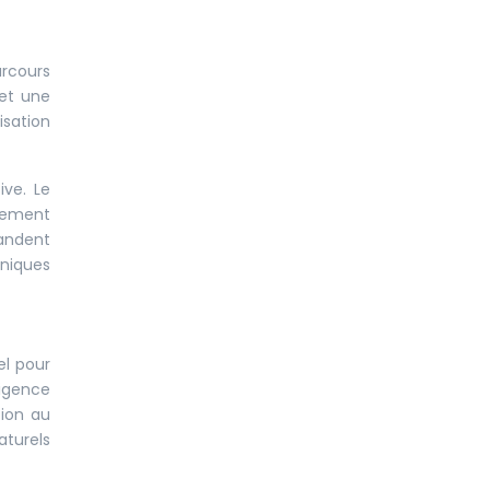
arcours
 et une
isation
ive. Le
ipement
andent
niques
el pour
xigence
tion au
aturels