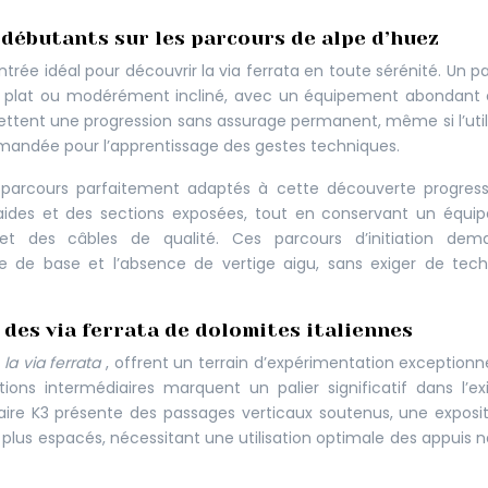
r débutants sur les parcours de alpe d’huez
ntrée idéal pour découvrir la via ferrata en toute sérénité. Un p
nt plat ou modérément incliné, avec un équipement abondant
rmettent une progression sans assurage permanent, même si l’util
mandée pour l’apprentissage des gestes techniques.
s parcours parfaitement adaptés à cette découverte progress
raides et des sections exposées, tout en conservant un équ
t des câbles de qualité. Ces parcours d’initiation dem
e de base et l’absence de vertige aigu, sans exiger de tech
des via ferrata de dolomites italiennes
la via ferrata
, offrent un terrain d’expérimentation exceptionn
ons intermédiaires marquent un palier significatif dans l’e
raire K3 présente des passages verticaux soutenus, une exposi
lus espacés, nécessitant une utilisation optimale des appuis n