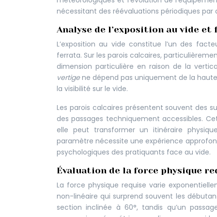
météorologiques et l’évolution de l’équipemen
nécessitant des réévaluations périodiques par d
Analyse de l’exposition au vide et 
L’exposition au vide constitue l’un des fact
ferrata. Sur les parois calcaires, particulièrem
dimension particulière en raison de la verti
vertige
ne dépend pas uniquement de la hauteur
la visibilité sur le vide.
Les parois calcaires présentent souvent des s
des passages techniquement accessibles. Cett
elle peut transformer un itinéraire physi
paramètre nécessite une expérience approfond
psychologiques des pratiquants face au vide.
Évaluation de la force physique re
La force physique requise varie exponentiellem
non-linéaire qui surprend souvent les débutant
section inclinée à 60°, tandis qu’un passag