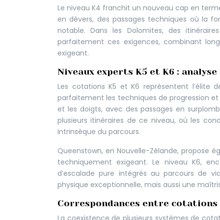
Le niveau K4 franchit un nouveau cap en term
en dévers, des passages techniques où la fo
notable. Dans les Dolomites, des itinérair
parfaitement ces exigences, combinant long
exigeant.
Niveaux experts K5 et K6 : analys
Les cotations K5 et K6 représentent l’élite 
parfaitement les techniques de progression et 
et les doigts, avec des passages en surplomb
plusieurs itinéraires de ce niveau, où les con
intrinsèque du parcours.
Queenstown, en Nouvelle-Zélande, propose é
techniquement exigeant. Le niveau K6, en
d’escalade pure intégrés au parcours de via
physique exceptionnelle, mais aussi une maîtr
Correspondances entre cotations 
La coexistence de plusieurs systèmes de cotat