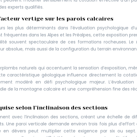
t peuvent modifier sensiblement la cotation effective d’un pa
es experts qualifiés.
facteur vertige sur les parois calcaires
eurs les plus déterminants dans l’évaluation psychologique d’
ent fréquentes dans les Alpes et les Préalpes, cette exposition pr
calité souvent spectaculaire de ces formations rocheuses. Le
 absolue, mais aussi de la configuration du terrain environnan
urplombs naturels qui accentuent la sensation d’exposition, m
e caractéristique géologique influence directement la cotati
quement modéré en défi psychologique majeur. L’évaluation
ie de la montagne calcaire et une compréhension fine des ré
quise selon l’inclinaison des sections
ent avec l’inclinaison des sections, créant une échelle de dif
s. Une paroi verticale demande environ trois fois plus d’effort
e en dévers peut multiplier cette exigence par six ou sept