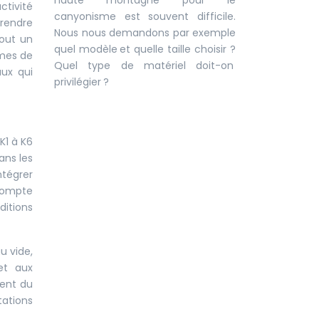
haute montagne pour le
ctivité
canyonisme est souvent difficile.
prendre
Nous nous demandons par exemple
tout un
quel modèle et quelle taille choisir ?
èmes de
Quel type de matériel doit-on
ux qui
privilégier ?
K1 à K6
ans les
ntégrer
 compte
ditions
u vide,
et aux
ient du
tations