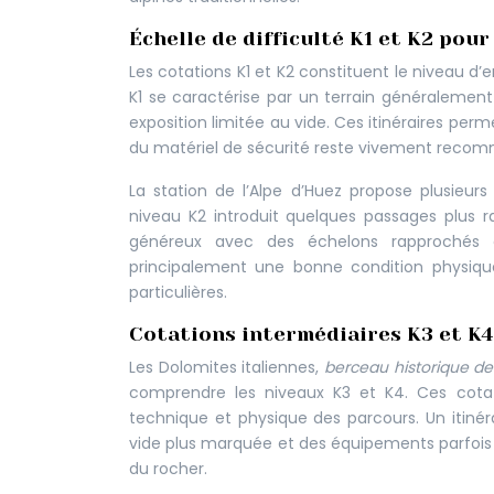
Échelle de difficulté K1 et K2 pou
Les cotations K1 et K2 constituent le niveau d’e
K1 se caractérise par un terrain généraleme
exposition limitée au vide. Ces itinéraires pe
du matériel de sécurité reste vivement recom
La station de l’Alpe d’Huez propose plusieur
niveau K2 introduit quelques passages plus 
généreux avec des échelons rapprochés e
principalement une bonne condition physiqu
particulières.
Cotations intermédiaires K3 et K4 
Les Dolomites italiennes,
berceau historique de 
comprendre les niveaux K3 et K4. Ces cotati
technique et physique des parcours. Un itiné
vide plus marquée et des équipements parfois p
du rocher.