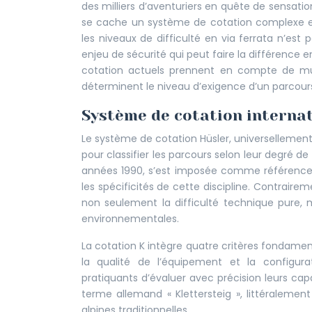
des milliers d’aventuriers en quête de sensation
se cache un système de cotation complexe et 
les niveaux de difficulté en via ferrata n’es
enjeu de sécurité qui peut faire la différence
cotation actuels prennent en compte de mul
déterminent le niveau d’exigence d’un parcour
Système de cotation internat
Le système de cotation Hüsler, universellement 
pour classifier les parcours selon leur degré d
années 1990, s’est imposée comme référence i
les spécificités de cette discipline. Contrai
non seulement la difficulté technique pure, m
environnementales.
La cotation K intègre quatre critères fondament
la qualité de l’équipement et la configur
pratiquants d’évaluer avec précision leurs capa
terme allemand « Klettersteig », littéralemen
alpines traditionnelles.