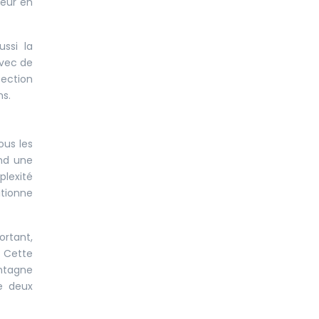
jeur en
ssi la
avec de
section
ns.
ous les
end une
plexité
itionne
ortant,
. Cette
ontagne
e deux