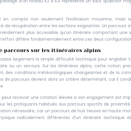
 passage d’un niveau K3 à K4 représente un saut qualitatif ma
d en compte non seulement l’inclinaison moyenne, mais au
ilité de récupération entre les sections exigeantes. Un parcours 
éralement plus accessible qu’un itinéraire comportant une 
 l’effort diffère fondamentalement entre ces deux configuratio
 parcours sur les itinéraires alpins
asse largement la simple difficulté technique pour englober t
ite ou un secours. Sur les itinéraires alpins, cette notion pr
nt, des conditions météorologiques changeantes et de la com
ps de parcours devient alors un critère déterminant, car il cond
e.
é peut recevoir une cotation élevée si son engagement est imp
ur les pratiquants habitués aux parcours sportifs de proximité
aration nécessaire, car un parcours de huit heures en haute m
ysique radicalement différentes d’un itinéraire technique d