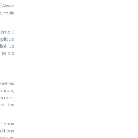
 (Assez
e, mais
stème K
plique
isé. La
 la via
amètres
fique,
damment
et les
nt dans
ditions