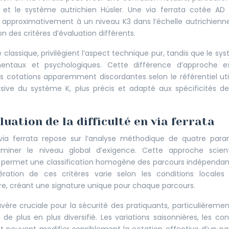
es et le système autrichien Hüsler. Une via ferrata cotée AD
d approximativement à un niveau K3 dans l’échelle autrichienn
 des critères d’évaluation différents.
e classique, privilégient l’aspect technique pur, tandis que le sy
entaux et psychologiques. Cette différence d’approche ex
 cotations apparemment discordantes selon le référentiel util
ssive du système K, plus précis et adapté aux spécificités de
ation de la difficulté en via ferrata
e via ferrata repose sur l’analyse méthodique de quatre par
miner le niveau global d’exigence. Cette approche scienti
line, permet une classification homogène des parcours indépen
ération de ces critères varie selon les conditions locales 
ire, créant une signature unique pour chaque parcours.
vère cruciale pour la sécurité des pratiquants, particulièreme
de plus en plus diversifié. Les variations saisonnières, les con