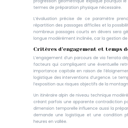
progression géométrique explique pourquoi le
termes de préparation physique nécessaire.
L’évaluation précise de ce paramètre pren
répartition des passages difficiles et la possib
nombreux passages courts en dévers sera gén
longue modérément inclinée, car la gestion de
Critères d’engagement et temps de
L’engagement d’un parcours de via ferrata dép
facteurs qui compliquent une éventuelle retra
importance capitale en raison de l’éloigneme
logistique des interventions d’urgence. Le tem
l’exposition aux risques objectifs de la montagn
Un itinéraire alpin de niveau technique modér
créant parfois une apparente contradiction po
dimension temporelle influence aussi la prép
demande une logistique et une condition ph
heures en vallée.