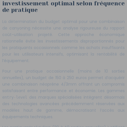
investissement optimal selon fréquence
de pratique
La détermination du budget optimal pour une combinaison
de canyoning nécessite une analyse rigoureuse du rapport
coût-utilisation projeté. Cette approche économique
rationnelle évite les investissements disproportionnés pour
les pratiquants occasionnels comme les achats insuffisants
pour les utilisateurs intensifs, optimisant la rentabilité de
l’équipement.
Pour une pratique occasionnelle (moins de 10 sorties
annuelles), un budget de 150 à 250 euros permet d’acquérir
une combinaison néoprène 4/3mm offrant un compromis
satisfaisant entre performance et économie. Les gammes
des marques spécialisées intègrent désormais
entry-level
des technologies avancées précédemment réservées aux
modèles haut de gamme, démocratisant l’accès aux
équipements techniques.