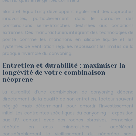
Les marques émergentes comme S
eland et Aqua Lung développent également des approches
innovantes, particulièrement dans le domaine des
combinaisons semi-étanches destinées aux conditions
extrêmes. Ces manufacturiers intègrent des technologies de
pointe comme les manchons en silicone liquide et les
systèmes de ventilation régulée, repoussant les limites de la
pratique hivernale du canyoning.
Entretien et durabilité : maximiser la
longévité de votre combinaison
néoprène
La durabilité d’une combinaison de canyoning dépend
directement de la qualité de son entretien, facteur souvent
négligé mais déterminant pour amortir l’investissement
initial. Les contraintes spécifiques du canyoning – exposition
aux UV, contact avec des roches abrasives, immersion
répétée en eaux minéralisées – accélèrent
considérablement le vieillissement du néoprène sans