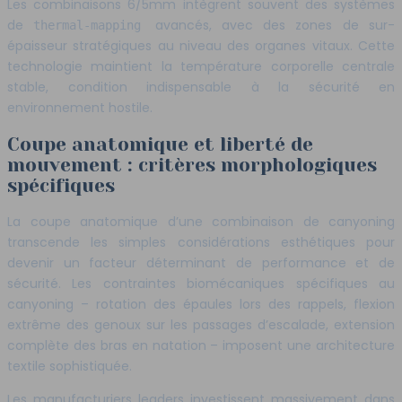
Les combinaisons 6/5mm intègrent souvent des systèmes
de
avancés, avec des zones de sur-
thermal-mapping
épaisseur stratégiques au niveau des organes vitaux. Cette
technologie maintient la température corporelle centrale
stable, condition indispensable à la sécurité en
environnement hostile.
Coupe anatomique et liberté de
mouvement : critères morphologiques
spécifiques
La coupe anatomique d’une combinaison de canyoning
transcende les simples considérations esthétiques pour
devenir un facteur déterminant de performance et de
sécurité. Les contraintes biomécaniques spécifiques au
canyoning – rotation des épaules lors des rappels, flexion
extrême des genoux sur les passages d’escalade, extension
complète des bras en natation – imposent une architecture
textile sophistiquée.
Les manufacturiers leaders investissent massivement dans