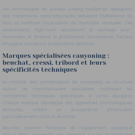
Les technologies de
surface coating
modernes appliquent
des traitements nano-structurés réduisant l’adhérence de
l’eau et facilitant l’évacuation de l’humidité résiduelle. Ces
revêtements high-tech accélèrent le séchage post-
immersion et limitent la prolifération bactérienne, facteur
d’hygiène crucial lors d’utilisations répétées.
Marques spécialisées canyoning :
beuchat, cressi, tribord et leurs
spécificités techniques
Le marché des combinaisons de canyoning se structure
autour de manufacturiers spécialisés maîtrisant les
contraintes techniques spécifiques à cette discipline.
Chaque marque développe des approches technologiques
distinctes, créant un écosystème d’innovation
particulièrement riche et diversifié.
Beuchat, pionnier historique de l’équipement aquatique
depuis 1934, concentre son expertise sur les technologies