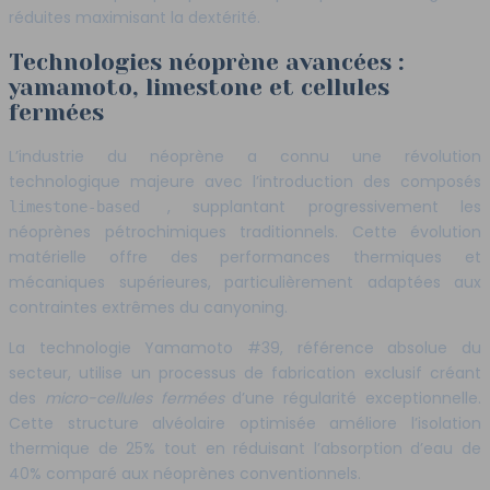
réduites maximisant la dextérité.
Technologies néoprène avancées :
yamamoto, limestone et cellules
fermées
L’industrie du néoprène a connu une révolution
technologique majeure avec l’introduction des composés
, supplantant progressivement les
limestone-based
néoprènes pétrochimiques traditionnels. Cette évolution
matérielle offre des performances thermiques et
mécaniques supérieures, particulièrement adaptées aux
contraintes extrêmes du canyoning.
La technologie Yamamoto #39, référence absolue du
secteur, utilise un processus de fabrication exclusif créant
des
micro-cellules fermées
d’une régularité exceptionnelle.
Cette structure alvéolaire optimisée améliore l’isolation
thermique de 25% tout en réduisant l’absorption d’eau de
40% comparé aux néoprènes conventionnels.