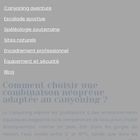
Canyoning aventure
Escalade sportive
Spéléologie souterraine
Sites naturels
Encadrement professionnel
Équipement et sécurité
Blog
Comment choisir une
combinaison néoprène
adaptée au canyoning ?
Le canyoning expose les pratiquants à des environnements
aquatiques exigeants où la température de l’eau peut chuter
drastiquement, même en plein été. Dans les gorges du
Verdon, l’eau oscille entre 12 et 16°C, tandis que dans les