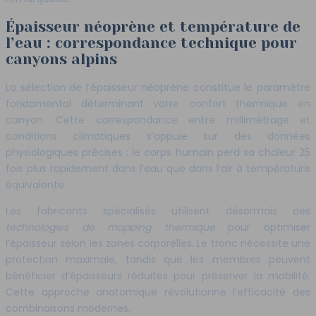
Épaisseur néoprène et température de
l’eau : correspondance technique pour
canyons alpins
La sélection de l’épaisseur néoprène constitue le paramètre
fondamental déterminant votre confort thermique en
canyon. Cette correspondance entre millimétrage et
conditions climatiques s’appuie sur des données
physiologiques précises : le corps humain perd sa chaleur 25
fois plus rapidement dans l’eau que dans l’air à température
équivalente.
Les fabricants spécialisés utilisent désormais des
technologies de mapping thermique
pour optimiser
l’épaisseur selon les zones corporelles. Le tronc nécessite une
protection maximale, tandis que les membres peuvent
bénéficier d’épaisseurs réduites pour préserver la mobilité.
Cette approche anatomique révolutionne l’efficacité des
combinaisons modernes.